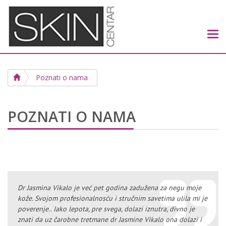
Tog
navi
Poznati o nama
POZNATI O NAMA
Dr Jasmina Vikalo je već pet godina zadužena za negu moje
kože. Svojom profesionalnosću i stručnim savetima ulila mi je
poverenje.. Iako lepota, pre svega, dolazi iznutra, divno je
znati da uz čarobne tretmane dr Jasmine Vikalo ona dolazi i