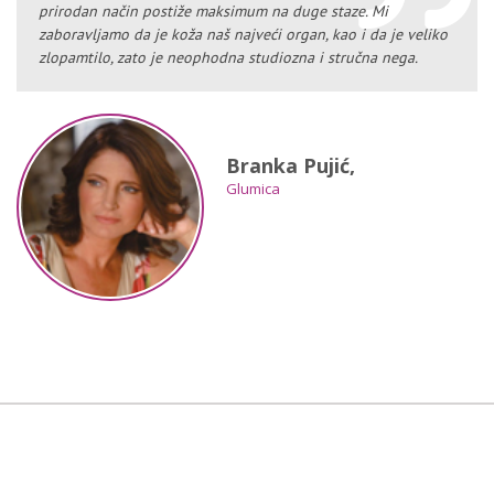
prirodan način postiže maksimum na duge staze. Mi
zaboravljamo da je koža naš najveći organ, kao i da je veliko
zlopamtilo, zato je neophodna studiozna i stručna nega.
Branka Pujić,
Glumica