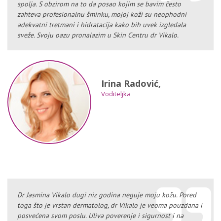
spolja. S obzirom na to da posao kojim se bavim često
zahteva profesionalnu šminku, mojoj koži su neophodni
adekvatni tretmani i hidratacija kako bih uvek izgledala
sveže. Svoju oazu pronalazim u Skin Centru dr Vikalo.
Irina Radović,
Voditeljka
Dr Jasmina Vikalo dugi niz godina neguje moju kožu. Pored
toga što je vrstan dermatolog, dr Vikalo je veoma pouzdana i
posvećena svom poslu. Uliva poverenje i sigurnost i na