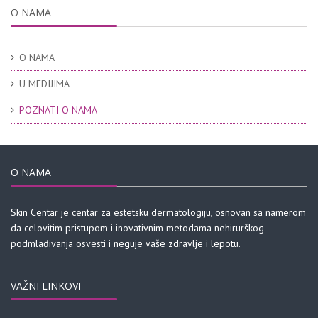
O NAMA
O NAMA
U MEDIJIMA
POZNATI O NAMA
O NAMA
Skin Centar je centar za estetsku dermatologiju, osnovan sa namerom
da celovitim pristupom i inovativnim metodama nehirurškog
podmlađivanja osvesti i neguje vaše zdravlje i lepotu.
VAŽNI LINKOVI